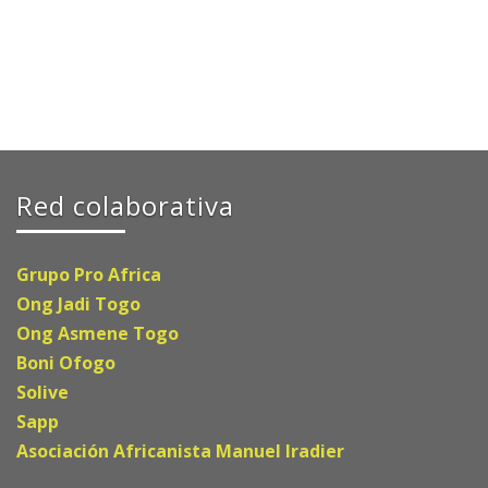
Red colaborativa
Grupo Pro Africa
Ong Jadi Togo
Ong Asmene Togo
Boni Ofogo
Solive
Sapp
Asociación Africanista Manuel Iradier