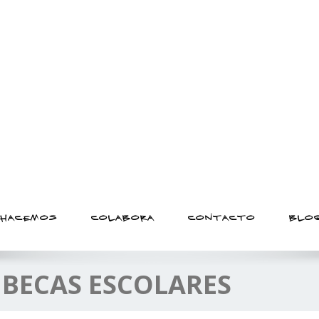
 básico de las personas al
 HACEMOS
COLABORA
CONTACTO
BLO
:
BECAS ESCOLARES