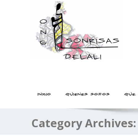
sonrisas delali | ONG que lucha por el derecho
registro de nacimiento
INICIO
QUIENES SOMOS
QUE
Category Archives