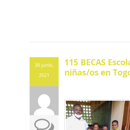
115 BECAS Escol
30 junio,
niñas/os en Tog
2021