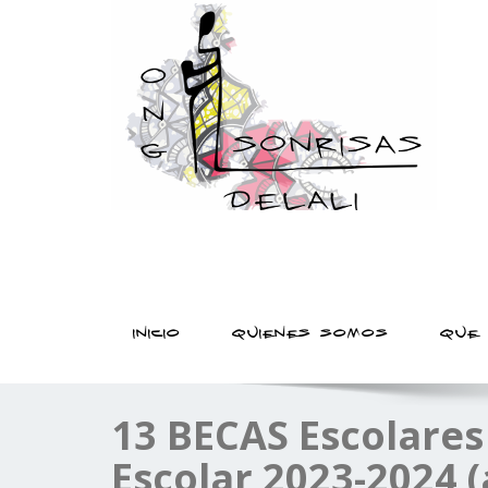
sonrisas delali | ONG que lucha por el derecho
registro de nacimiento
INICIO
QUIENES SOMOS
QUE
13 BECAS Escolares
Escolar 2023-2024 