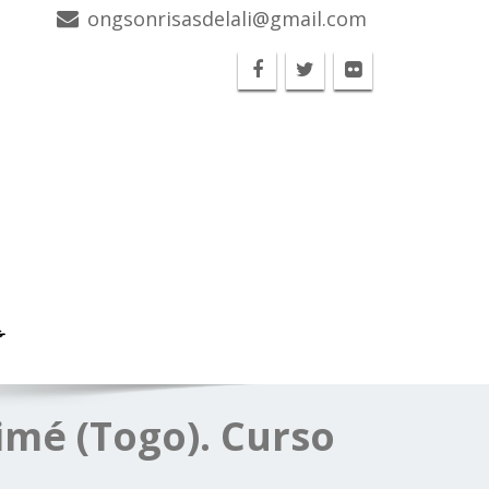
ongsonrisasdelali@gmail.com
G
imé (Togo). Curso