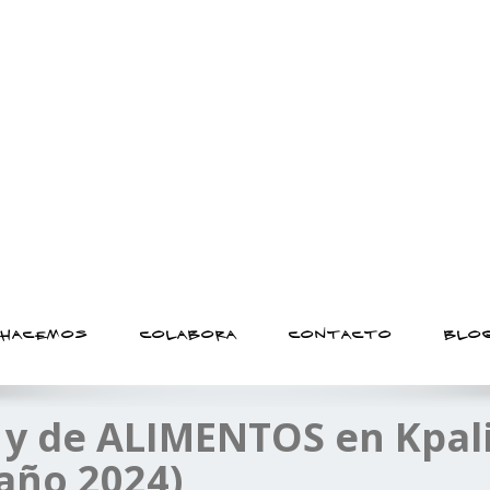
 básico de las personas al
 HACEMOS
COLABORA
CONTACTO
BLO
 y de ALIMENTOS en Kpal
(año 2024)