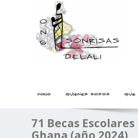
sonrisas delali | ONG que lucha por el derecho
registro de nacimiento
INICIO
QUIENES SOMOS
QUE
71 Becas Escolares 
Ghana (año 2024)