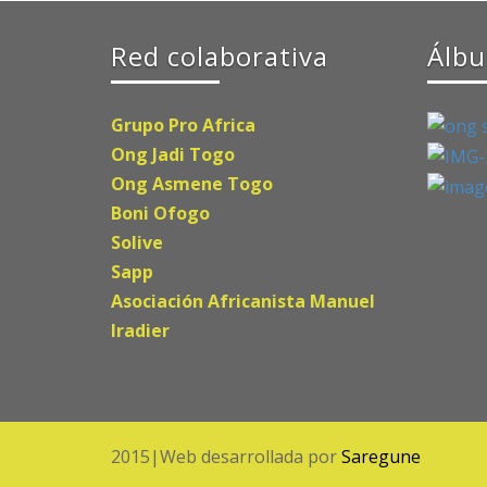
Red colaborativa
Álbu
Grupo Pro Africa
Ong Jadi Togo
Ong Asmene Togo
Boni Ofogo
Solive
Sapp
Asociación Africanista Manuel
Iradier
2015|Web desarrollada por
Saregune